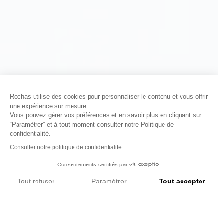
Rochas utilise des cookies pour personnaliser le contenu et vous offrir
une expérience sur mesure.
Vous pouvez gérer vos préférences et en savoir plus en cliquant sur
“Paramètrer” et à tout moment consulter notre Politique de
confidentialité.
Consulter notre politique de confidentialité
Consentements certifiés par
01
02
03
Tout refuser
Paramétrer
Tout accepter
Axeptio consent
Plateforme de Gestion du Consentement : Personn
Notre plateforme vous permet d'adapter et de gére