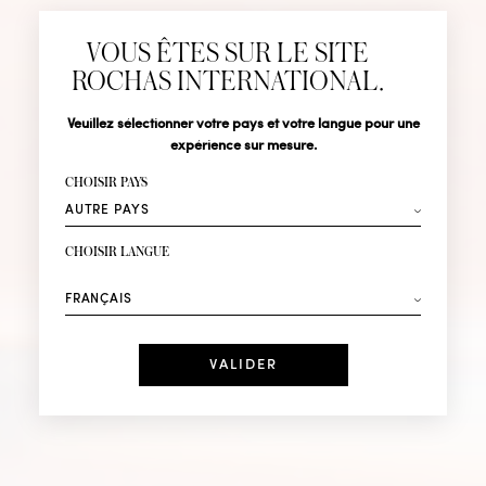
Abonnez-vous pour suivre toute l'actualité de la Maison
VOUS ÊTES SUR LE SITE
Rochas : Nouveauté produits, Défilés, Événements et
Boutiques.
ROCHAS INTERNATIONAL.
MADEMOISELL
Civilité
Nom*
Veuillez sélectionner votre pays et votre langue pour une
expérience sur mesure.
Prénom*
CHOISIR PAYS
ROCHAS
Votre email*
CHOISIR LANGUE
Mode
Parfums
DÉCOUVRIR IN LOVE
Recevez des offres personnalisées à votre anniversaire
:
Date
J'ai lu et j'accepte la
Politique de Confidentialité
*Champs obligatoires