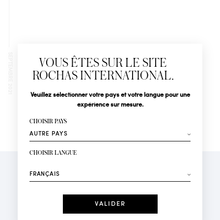
Newsletter
Abonnez-vous pour suivre toute l'actualité de la Maison
SEPTEMBRE 2021
VOUS ÊTES SUR LE SITE
Rochas : Nouveauté produits, Défilés, Événements et
Boutiques.
ROCHAS INTERNATIONAL.
Civilité
Nom*
Veuillez sélectionner votre pays et votre langue pour une
expérience sur mesure.
SISINA – GENVAL – PDV005023
Prénom*
CHOISIR PAYS
Votre email*
CHOISIR LANGUE
Mode
Parfums
Recevez des offres personnalisées à votre anniversaire
:
Date
PARFUMS