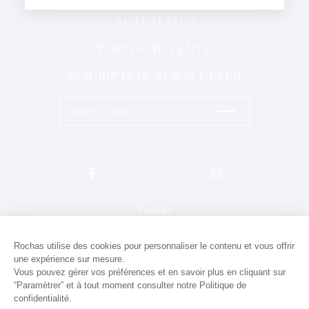
J'ai lu et j'accepte la
Politique de Confidentialité
ACTUALITÉS
*Champs obligatoires
POINTS DE VENTE
INSCRIPTION NEWSLETTER
⟶
Cookies
Mentions légales
Rochas utilise des cookies pour personnaliser le contenu et vous offrir
une expérience sur mesure.
Politique de confidentialité
Vous pouvez gérer vos préférences et en savoir plus en cliquant sur
Contact
“Paramètrer” et à tout moment consulter notre Politique de
confidentialité.