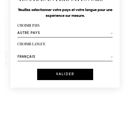
Civilité
Nom*
Veuillez sélectionner votre pays et votre langue pour une
expérience sur mesure.
Prénom*
CHOISIR PAYS
Votre email*
CHOISIR LANGUE
Mode
Parfums
AOÛT 2021
Recevez des offres personnalisées à votre anniversaire
:
Date
EUROPA – TORVISCAS-ADEJE –
PDV001685
J'ai lu et j'accepte la
Politique de Confidentialité
*Champs obligatoires