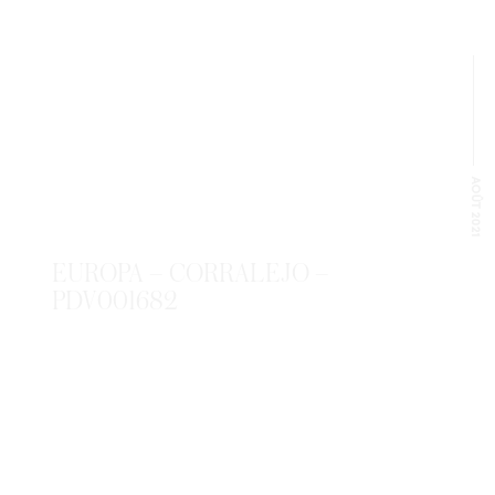
AOÛT 2021
EUROPA – CORRALEJO –
PDV001682