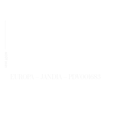
AOÛT 2021
EUROPA – JANDIA – PDV001683