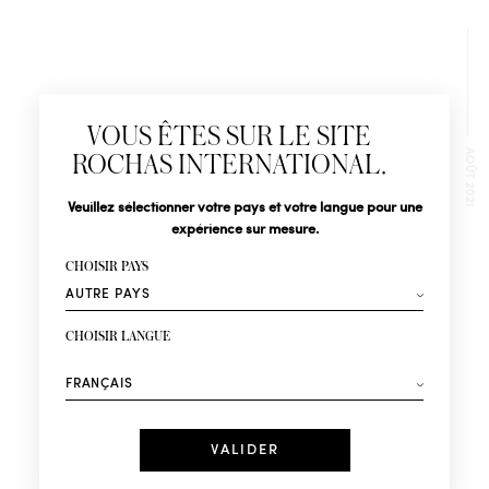
Newsletter
Abonnez-vous pour suivre toute l'actualité de la Maison
VOUS ÊTES SUR LE SITE
Rochas : Nouveauté produits, Défilés, Événements et
AOÛT 2021
Boutiques.
ROCHAS INTERNATIONAL.
Civilité
Nom*
Veuillez sélectionner votre pays et votre langue pour une
expérience sur mesure.
ELISIA – MELILLA – PDV001671
Prénom*
CHOISIR PAYS
Votre email*
CHOISIR LANGUE
Mode
Parfums
Recevez des offres personnalisées à votre anniversaire
:
Date