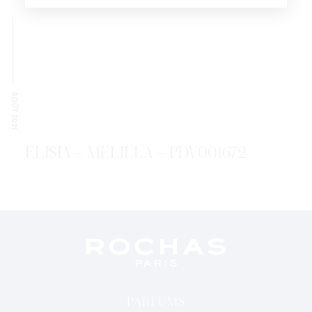
J'ai lu et j'accepte la
Politique de Confidentialité
*Champs obligatoires
AOÛT 2021
ELISIA – MELILLA – PDV001672
PARFUMS