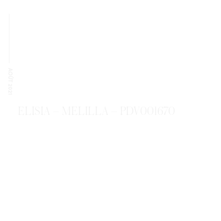
AOÛT 2021
ELISIA – MELILLA – PDV001670