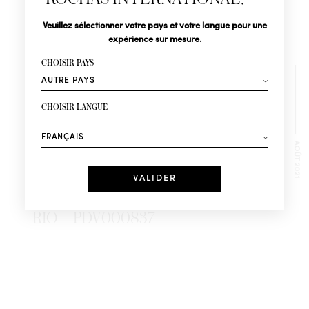
Civilité
Nom*
Veuillez sélectionner votre pays et votre langue pour une
expérience sur mesure.
Prénom*
CHOISIR PAYS
Votre email*
CHOISIR LANGUE
Mode
Parfums
Recevez des offres personnalisées à votre anniversaire
AOÛT 2021
:
Date
COSAS DE HOGAR – PALMA DEL
J'ai lu et j'accepte la
Politique de Confidentialité
RIO – PDV000837
*Champs obligatoires