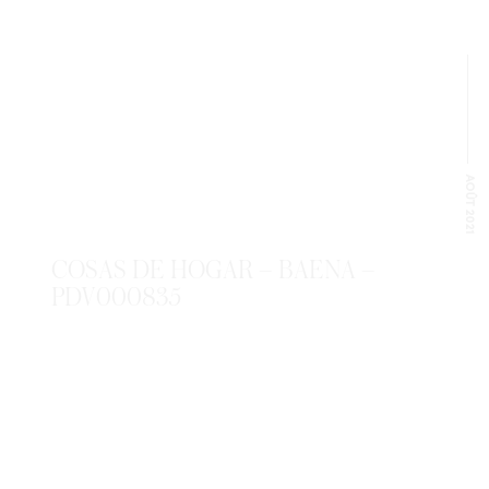
AOÛT 2021
COSAS DE HOGAR – BAENA –
PDV000835