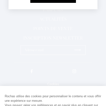
J'ai lu et j'accepte la
Politique de Confidentialité
PARFUMS
*Champs obligatoires
ACTUALITÉS
POINTS DE VENTE
INSCRIPTION NEWSLETTER
⟶
Cookies
Mentions légales
Rochas utilise des cookies pour personnaliser le contenu et vous offrir
une expérience sur mesure.
Politique de confidentialité
Vous pouvez gérer vos préférences et en savoir plus en cliquant sur