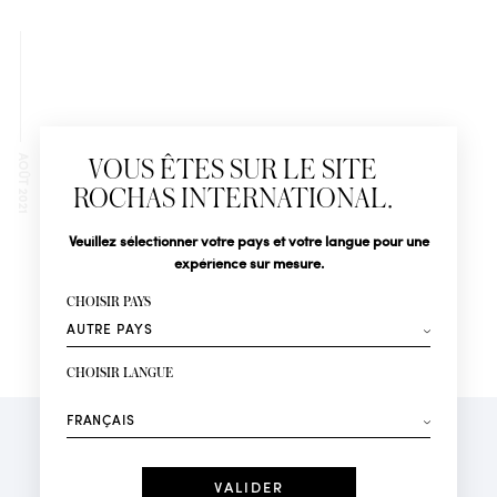
Newsletter
Abonnez-vous pour suivre toute l'actualité de la Maison
AOÛT 2021
VOUS ÊTES SUR LE SITE
Rochas : Nouveauté produits, Défilés, Événements et
Boutiques.
ROCHAS INTERNATIONAL.
Civilité
Nom*
Veuillez sélectionner votre pays et votre langue pour une
CORTE SANTIAGO COMPOSTELA
expérience sur mesure.
0683 – SANTIAGO DE
COMPOSTELA – PDV000908
Prénom*
CHOISIR PAYS
Votre email*
CHOISIR LANGUE
Mode
Parfums
Recevez des offres personnalisées à votre anniversaire
:
Date