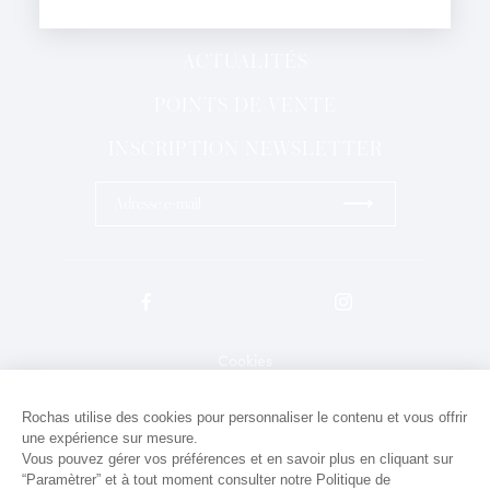
PARFUMS
J'ai lu et j'accepte la
Politique de Confidentialité
*Champs obligatoires
ACTUALITÉS
POINTS DE VENTE
INSCRIPTION NEWSLETTER
⟶
Cookies
Mentions légales
Rochas utilise des cookies pour personnaliser le contenu et vous offrir
une expérience sur mesure.
Politique de confidentialité
Vous pouvez gérer vos préférences et en savoir plus en cliquant sur
Contact
“Paramètrer” et à tout moment consulter notre Politique de