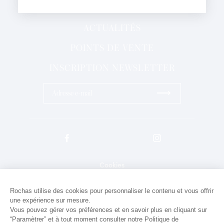
PARFUMS
J'ai lu et j'accepte la
Politique de Confidentialité
*Champs obligatoires
ACTUALITÉS
POINTS DE VENTE
INSCRIPTION NEWSLETTER
⟶
Cookies
Mentions légales
Rochas utilise des cookies pour personnaliser le contenu et vous offrir
une expérience sur mesure.
Politique de confidentialité
Vous pouvez gérer vos préférences et en savoir plus en cliquant sur
Contact
“Paramètrer” et à tout moment consulter notre Politique de