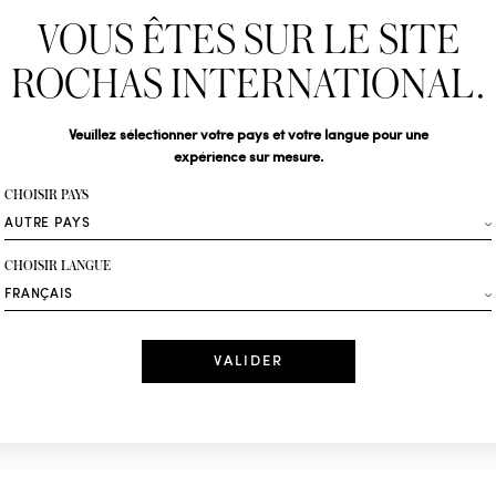
VOUS ÊTES SUR LE SITE
Abonnez-vous pour s
Rochas : Nouveauté 
ROCHAS INTERNATIONAL.
Boutiques.
Civilité
Veuillez sélectionner votre pays et votre langue pour une
expérience sur mesure.
Votre email*
CHOISIR PAYS
Mode
CHOISIR LANGUE
Recevez des offres 
Date
J'ai lu et j'acc
*Champs obligatoi