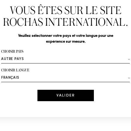
VOUS ÊTES SUR LE SITE
Abonnez-vous pour s
Rochas : Nouveauté 
ROCHAS INTERNATIONAL.
Boutiques.
Civilité
Veuillez sélectionner votre pays et votre langue pour une
expérience sur mesure.
Votre email*
CHOISIR PAYS
Mode
CHOISIR LANGUE
Recevez des offres 
Date
J'ai lu et j'acc
*Champs obligatoi