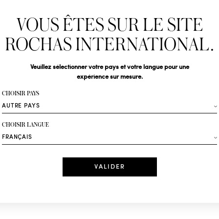
Newslet
VOUS ÊTES SUR LE SITE
Abonnez-vous pour s
Rochas : Nouveauté 
ROCHAS INTERNATIONAL.
Boutiques.
Civilité
Veuillez sélectionner votre pays et votre langue pour une
expérience sur mesure.
Votre email*
CHOISIR PAYS
Mode
CHOISIR LANGUE
Recevez des offres 
Date
J'ai lu et j'acc
*Champs obligatoi