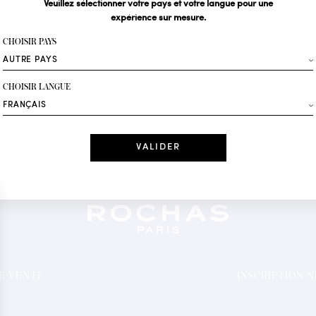
Veuillez sélectionner votre pays et votre langue pour une
expérience sur mesure.
Votre email*
CHOISIR PAYS
Mode
CHOISIR LANGUE
Recevez des offres 
Date
J'ai lu et j'acc
*Champs obligatoi
DE VENTE
INSCRIPTION 