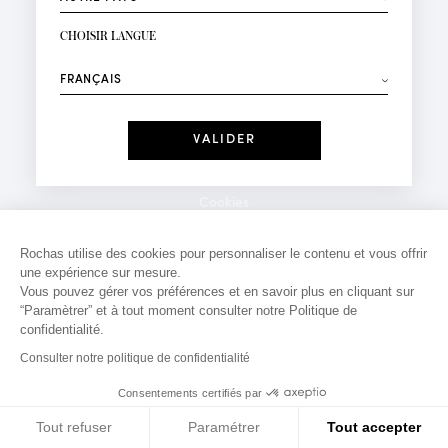
INSCRIPTION NEWSLETTER
Votre email*
CHOISIR LANGUE
Mode
Parfums
⟶
Recevez des offres personnalisées à votre anniversaire
:
Date
J'ai lu et j'accepte la
Politique de Confidentialité
Cookies
*Champs obligatoires
Mentions légales
Rochas utilise des cookies pour personnaliser le contenu et vous offrir
une expérience sur mesure.
Politique de confidentialité
Vous pouvez gérer vos préférences et en savoir plus en cliquant sur
Contact
“Paramètrer” et à tout moment consulter notre Politique de
confidentialité.
Consulter notre politique de confidentialité
Consentements certifiés par
Tout refuser
Paramétrer
Tout accepter