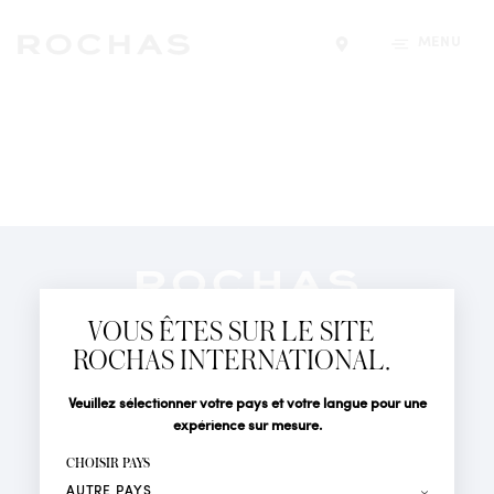
MENU
Trouver un magasin
Newsletter
Abonnez-vous pour suivre toute l'actualité de la Maison
VOUS ÊTES SUR LE SITE
Rochas : Nouveauté produits, Défilés, Événements et
Boutiques.
ROCHAS INTERNATIONAL.
PARFUMS
Civilité
Nom*
Veuillez sélectionner votre pays et votre langue pour une
ACTUALITÉS
expérience sur mesure.
POINTS DE VENTE
Prénom*
CHOISIR PAYS