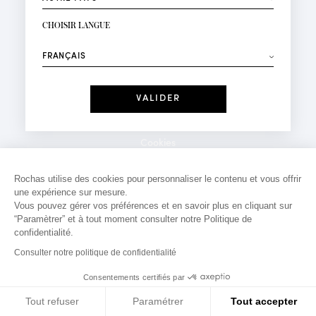
INSCRIPTION NEWSLETTER
Votre email*
CHOISIR LANGUE
Mode
Parfums
⟶
Recevez des offres personnalisées à votre anniversaire
:
Date
J'ai lu et j'accepte la
Politique de Confidentialité
Cookies
*Champs obligatoires
Mentions légales
Rochas utilise des cookies pour personnaliser le contenu et vous offrir
une expérience sur mesure.
Politique de confidentialité
Vous pouvez gérer vos préférences et en savoir plus en cliquant sur
Contact
“Paramètrer” et à tout moment consulter notre Politique de
confidentialité.
Consulter notre politique de confidentialité
Consentements certifiés par
Tout refuser
Paramétrer
Tout accepter