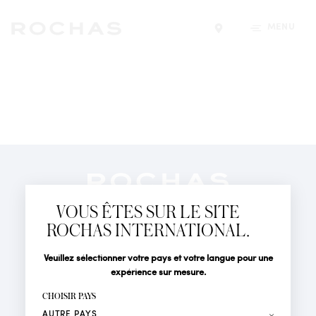
MENU
Trouver un magasin
Newsletter
Abonnez-vous pour suivre toute l'actualité de la Maison
VOUS ÊTES SUR LE SITE
Rochas : Nouveauté produits, Défilés, Événements et
Boutiques.
ROCHAS INTERNATIONAL.
PARFUMS
Civilité
Nom*
Veuillez sélectionner votre pays et votre langue pour une
ACTUALITÉS
expérience sur mesure.
POINTS DE VENTE
Prénom*
CHOISIR PAYS