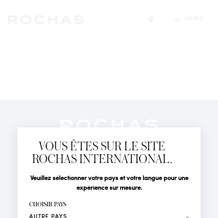
MENU
Trouver un magasin
Newsletter
Abonnez-vous pour suivre toute l'actualité de la Maison
VOUS ÊTES SUR LE SITE
Rochas : Nouveauté produits, Défilés, Événements et
Boutiques.
ROCHAS INTERNATIONAL.
PARFUMS
Civilité
Nom*
Veuillez sélectionner votre pays et votre langue pour une
ACTUALITÉS
expérience sur mesure.
POINTS DE VENTE
Prénom*
CHOISIR PAYS