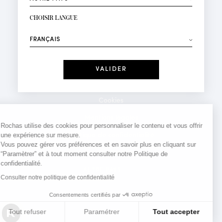
INSCRIPTION NEWSLETTER
Votre email*
CHOISIR LANGUE
Mode
Parfums
⟶
Recevez des offres personnalisées à votre anniversaire
:
Date
J'ai lu et j'accepte la
Politique de Confidentialité
Cookies
*Champs obligatoires
Mentions légales
Rochas utilise des cookies pour personnaliser le contenu et vous offrir
une expérience sur mesure.
Politique de confidentialité
Vous pouvez gérer vos préférences et en savoir plus en cliquant sur
Contact
“Paramètrer” et à tout moment consulter notre Politique de
confidentialité.
Consulter notre politique de confidentialité
Consentements certifiés par
Tout refuser
Paramétrer
Tout accepter