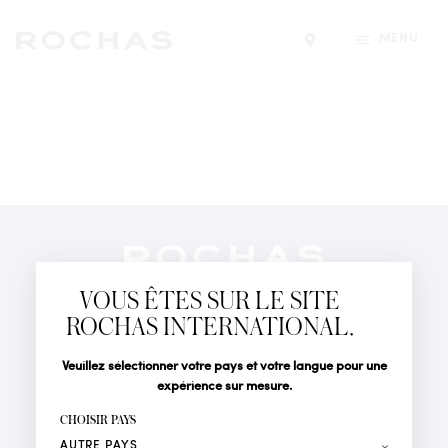
MENU
Trouver un magasin
Newsletter
Abonnez-vous pour suivre toute l'actualité de la Maison
VOUS ÊTES SUR LE SITE
Rochas : Nouveauté produits, Défilés, Événements et
Boutiques.
ROCHAS INTERNATIONAL.
PARFUMS
Civilité
Nom*
Veuillez sélectionner votre pays et votre langue pour une
ACTUALITÉS
expérience sur mesure.
POINTS DE VENTE
Prénom*
CHOISIR PAYS