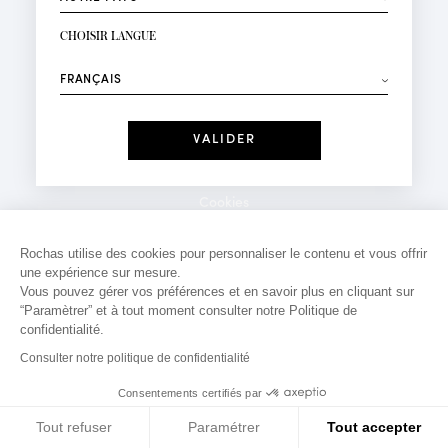
INSCRIPTION NEWSLETTER
Votre email*
CHOISIR LANGUE
Mode
Parfums
⟶
Recevez des offres personnalisées à votre anniversaire
:
Date
J'ai lu et j'accepte la
Politique de Confidentialité
Cookies
*Champs obligatoires
Mentions légales
Rochas utilise des cookies pour personnaliser le contenu et vous offrir
une expérience sur mesure.
Politique de confidentialité
Vous pouvez gérer vos préférences et en savoir plus en cliquant sur
Contact
“Paramètrer” et à tout moment consulter notre Politique de
confidentialité.
Consulter notre politique de confidentialité
Consentements certifiés par
Tout refuser
Paramétrer
Tout accepter