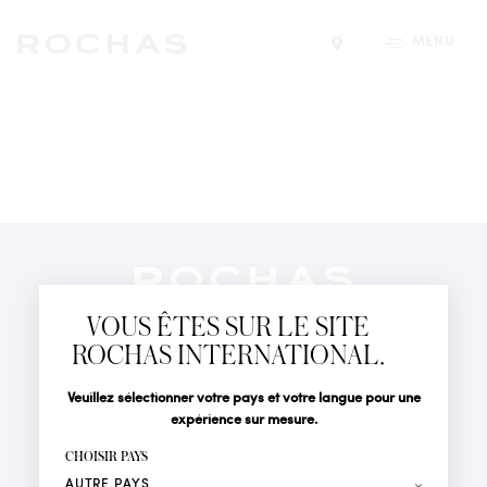
MENU
Trouver un magasin
Newsletter
Abonnez-vous pour suivre toute l'actualité de la Maison
VOUS ÊTES SUR LE SITE
Rochas : Nouveauté produits, Défilés, Événements et
Boutiques.
ROCHAS INTERNATIONAL.
PARFUMS
Civilité
Nom*
Veuillez sélectionner votre pays et votre langue pour une
ACTUALITÉS
expérience sur mesure.
POINTS DE VENTE
Prénom*
CHOISIR PAYS