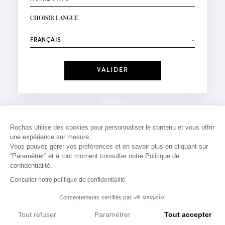
INSCRIPTION NEWSLETTER
Votre email*
CHOISIR LANGUE
Mode
Parfums
⟶
Recevez des offres personnalisées à votre anniversaire
:
Date
J'ai lu et j'accepte la
Politique de Confidentialité
Cookies
*Champs obligatoires
Mentions légales
Rochas utilise des cookies pour personnaliser le contenu et vous offrir
une expérience sur mesure.
Politique de confidentialité
Vous pouvez gérer vos préférences et en savoir plus en cliquant sur
Contact
“Paramètrer” et à tout moment consulter notre Politique de
confidentialité.
Consulter notre politique de confidentialité
Consentements certifiés par
Tout refuser
Paramétrer
Tout accepter