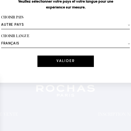
Veuillez sélectionner votre pays et votre langue pour une
expérience sur mesure.
Votre email*
CHOISIR PAYS
Mode
CHOISIR LANGUE
Recevez des offres 
Date
J'ai lu et j'acc
*Champs obligatoi
DE VENTE
INSCRIPTION 