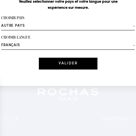
Veuillez sélectionner votre pays et votre langue pour une
expérience sur mesure.
Votre email*
CHOISIR PAYS
Mode
CHOISIR LANGUE
Recevez des offres 
Date
J'ai lu et j'acc
*Champs obligatoi
DE VENTE
INSCRIPTION 