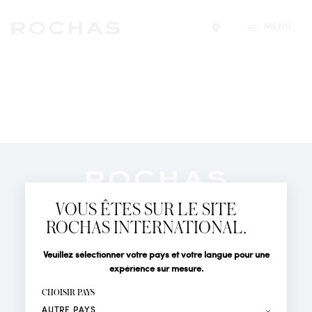
MENU
Trouver un magasin
Newsletter
Abonnez-vous pour suivre toute l'actualité de la Maison
VOUS ÊTES SUR LE SITE
Rochas : Nouveauté produits, Défilés, Événements et
Boutiques.
ROCHAS INTERNATIONAL.
PARFUMS
Civilité
Nom*
Veuillez sélectionner votre pays et votre langue pour une
ACTUALITÉS
expérience sur mesure.
POINTS DE VENTE
Prénom*
CHOISIR PAYS