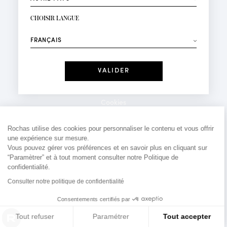
INSCRIPTION NEWSLETTER
Votre email*
CHOISIR LANGUE
Mode
Parfums
⟶
Recevez des offres personnalisées à votre anniversaire
:
Date
J'ai lu et j'accepte la
Politique de Confidentialité
Cookies
*Champs obligatoires
Mentions légales
Rochas utilise des cookies pour personnaliser le contenu et vous offrir
une expérience sur mesure.
Politique de confidentialité
Vous pouvez gérer vos préférences et en savoir plus en cliquant sur
Contact
“Paramètrer” et à tout moment consulter notre Politique de
confidentialité.
Consulter notre politique de confidentialité
Consentements certifiés par
Tout refuser
Paramétrer
Tout accepter