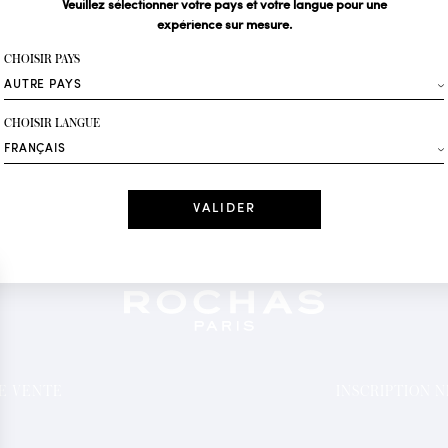
Veuillez sélectionner votre pays et votre langue pour une
expérience sur mesure.
Votre email*
CHOISIR PAYS
Mode
CHOISIR LANGUE
Recevez des offres 
Date
J'ai lu et j'acc
*Champs obligatoi
DE VENTE
INSCRIPTION 