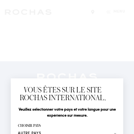
MENU
Trouver un magasin
Newsletter
Abonnez-vous pour suivre toute l'actualité de la Maison
VOUS ÊTES SUR LE SITE
Rochas : Nouveauté produits, Défilés, Événements et
Boutiques.
ROCHAS INTERNATIONAL.
PARFUMS
Civilité
Nom*
Veuillez sélectionner votre pays et votre langue pour une
ACTUALITÉS
expérience sur mesure.
POINTS DE VENTE
Prénom*
CHOISIR PAYS