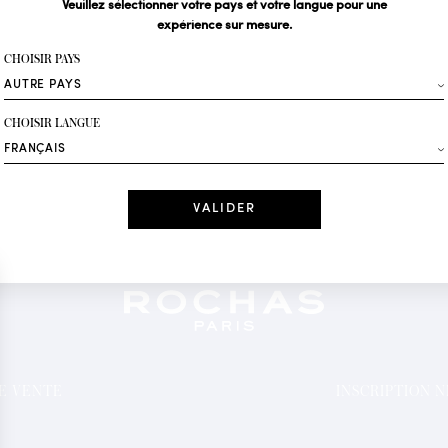
Veuillez sélectionner votre pays et votre langue pour une
expérience sur mesure.
Votre email*
CHOISIR PAYS
Mode
CHOISIR LANGUE
Recevez des offres 
Date
J'ai lu et j'acc
*Champs obligatoi
DE VENTE
INSCRIPTION 