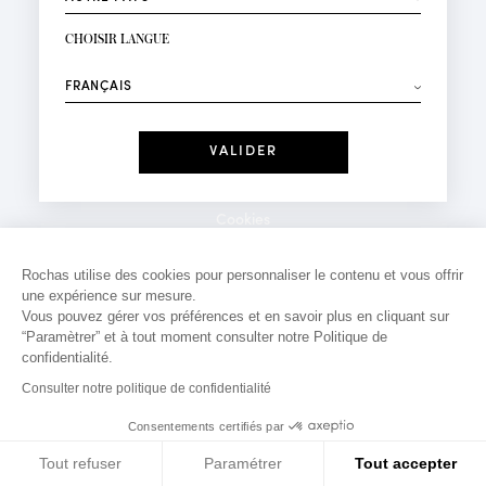
INSCRIPTION NEWSLETTER
Votre email*
CHOISIR LANGUE
Mode
Parfums
⟶
Recevez des offres personnalisées à votre anniversaire
:
Date
J'ai lu et j'accepte la
Politique de Confidentialité
Cookies
*Champs obligatoires
Mentions légales
Rochas utilise des cookies pour personnaliser le contenu et vous offrir
une expérience sur mesure.
Politique de confidentialité
Vous pouvez gérer vos préférences et en savoir plus en cliquant sur
Contact
“Paramètrer” et à tout moment consulter notre Politique de
confidentialité.
Consulter notre politique de confidentialité
Consentements certifiés par
Tout refuser
Paramétrer
Tout accepter