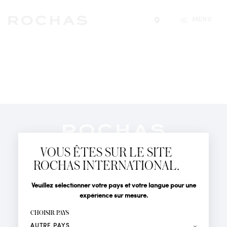
MENU
Trouver un magasin
Newsletter
Abonnez-vous pour suivre toute l'actualité de la Maison
VOUS ÊTES SUR LE SITE
Rochas : Nouveauté produits, Défilés, Événements et
Boutiques.
ROCHAS INTERNATIONAL.
PARFUMS
Civilité
Nom*
Veuillez sélectionner votre pays et votre langue pour une
ACTUALITÉS
expérience sur mesure.
POINTS DE VENTE
Prénom*
CHOISIR PAYS