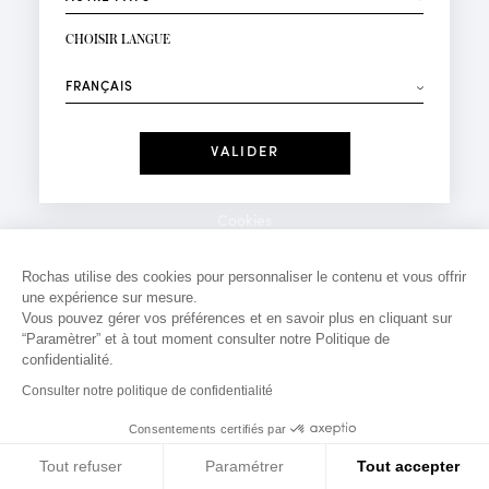
INSCRIPTION NEWSLETTER
Votre email*
CHOISIR LANGUE
Mode
Parfums
⟶
Recevez des offres personnalisées à votre anniversaire
:
Date
J'ai lu et j'accepte la
Politique de Confidentialité
Cookies
*Champs obligatoires
Mentions légales
Rochas utilise des cookies pour personnaliser le contenu et vous offrir
une expérience sur mesure.
Politique de confidentialité
Vous pouvez gérer vos préférences et en savoir plus en cliquant sur
Contact
“Paramètrer” et à tout moment consulter notre Politique de
confidentialité.
Consulter notre politique de confidentialité
Consentements certifiés par
Tout refuser
Paramétrer
Tout accepter