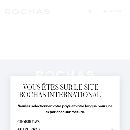
MENU
Trouver un magasin
Newsletter
Abonnez-vous pour suivre toute l'actualité de la Maison
VOUS ÊTES SUR LE SITE
Rochas : Nouveauté produits, Défilés, Événements et
Boutiques.
ROCHAS INTERNATIONAL.
PARFUMS
Civilité
Nom*
Veuillez sélectionner votre pays et votre langue pour une
ACTUALITÉS
expérience sur mesure.
POINTS DE VENTE
Prénom*
CHOISIR PAYS