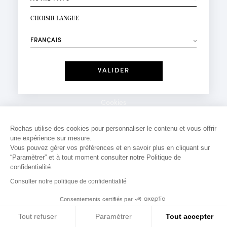
INSCRIPTION NEWSLETTER
Votre email*
CHOISIR LANGUE
Mode
Parfums
⟶
Recevez des offres personnalisées à votre anniversaire
:
Date
J'ai lu et j'accepte la
Politique de Confidentialité
Cookies
*Champs obligatoires
Mentions légales
Rochas utilise des cookies pour personnaliser le contenu et vous offrir
une expérience sur mesure.
Politique de confidentialité
Vous pouvez gérer vos préférences et en savoir plus en cliquant sur
Contact
“Paramètrer” et à tout moment consulter notre Politique de
confidentialité.
Consulter notre politique de confidentialité
Consentements certifiés par
Tout refuser
Paramétrer
Tout accepter