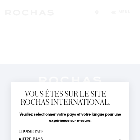
MENU
Trouver un magasin
Newsletter
Abonnez-vous pour suivre toute l'actualité de la Maison
VOUS ÊTES SUR LE SITE
Rochas : Nouveauté produits, Défilés, Événements et
Boutiques.
ROCHAS INTERNATIONAL.
PARFUMS
Civilité
Nom*
Veuillez sélectionner votre pays et votre langue pour une
ACTUALITÉS
expérience sur mesure.
POINTS DE VENTE
Prénom*
CHOISIR PAYS