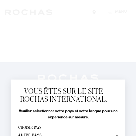
MENU
Trouver un magasin
Newsletter
Abonnez-vous pour suivre toute l'actualité de la Maison
VOUS ÊTES SUR LE SITE
Rochas : Nouveauté produits, Défilés, Événements et
Boutiques.
ROCHAS INTERNATIONAL.
PARFUMS
Civilité
Nom*
Veuillez sélectionner votre pays et votre langue pour une
ACTUALITÉS
expérience sur mesure.
POINTS DE VENTE
Prénom*
CHOISIR PAYS