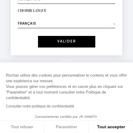
INSCRIPTION NEWSLETTER
Votre email*
CHOISIR LANGUE
Mode
Parfums
⟶
Recevez des offres personnalisées à votre anniversaire
:
Date
J'ai lu et j'accepte la
Politique de Confidentialité
Cookies
*Champs obligatoires
Mentions légales
Rochas utilise des cookies pour personnaliser le contenu et vous offrir
une expérience sur mesure.
Politique de confidentialité
Vous pouvez gérer vos préférences et en savoir plus en cliquant sur
Contact
“Paramètrer” et à tout moment consulter notre Politique de
confidentialité.
Consulter notre politique de confidentialité
Consentements certifiés par
Tout refuser
Paramétrer
Tout accepter