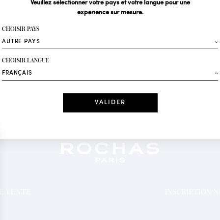
Veuillez sélectionner votre pays et votre langue pour une
expérience sur mesure.
Votre email*
CHOISIR PAYS
Mode
CHOISIR LANGUE
Recevez des offres 
Date
J'ai lu et j'acc
*Champs obligatoi
DE VENTE
INSCRIPTION 