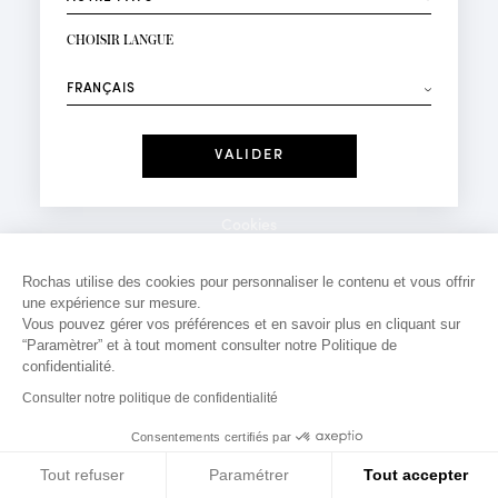
INSCRIPTION NEWSLETTER
Votre email*
CHOISIR LANGUE
Mode
Parfums
⟶
Recevez des offres personnalisées à votre anniversaire
:
Date
J'ai lu et j'accepte la
Politique de Confidentialité
Cookies
*Champs obligatoires
Mentions légales
Rochas utilise des cookies pour personnaliser le contenu et vous offrir
une expérience sur mesure.
Politique de confidentialité
Vous pouvez gérer vos préférences et en savoir plus en cliquant sur
Contact
“Paramètrer” et à tout moment consulter notre Politique de
confidentialité.
Consulter notre politique de confidentialité
Consentements certifiés par
Tout refuser
Paramétrer
Tout accepter