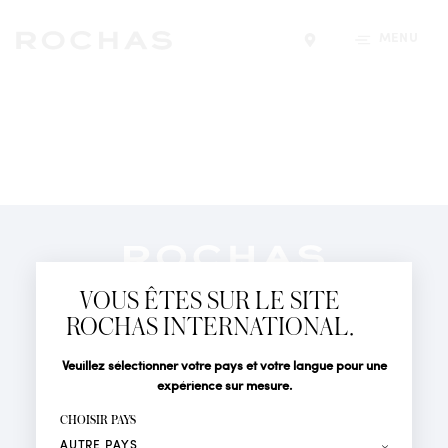
MENU
Trouver un magasin
Newsletter
Abonnez-vous pour suivre toute l'actualité de la Maison
VOUS ÊTES SUR LE SITE
Rochas : Nouveauté produits, Défilés, Événements et
Boutiques.
ROCHAS INTERNATIONAL.
PARFUMS
Civilité
Nom*
Veuillez sélectionner votre pays et votre langue pour une
ACTUALITÉS
expérience sur mesure.
POINTS DE VENTE
Prénom*
CHOISIR PAYS