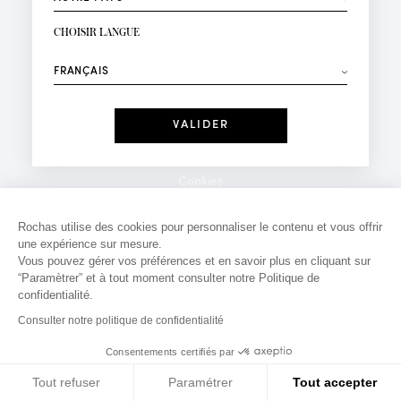
INSCRIPTION NEWSLETTER
Votre email*
CHOISIR LANGUE
Mode
Parfums
⟶
Recevez des offres personnalisées à votre anniversaire
:
Date
J'ai lu et j'accepte la
Politique de Confidentialité
Cookies
*Champs obligatoires
Mentions légales
Rochas utilise des cookies pour personnaliser le contenu et vous offrir
une expérience sur mesure.
Politique de confidentialité
Vous pouvez gérer vos préférences et en savoir plus en cliquant sur
Contact
“Paramètrer” et à tout moment consulter notre Politique de
confidentialité.
Consulter notre politique de confidentialité
Consentements certifiés par
Tout refuser
Paramétrer
Tout accepter