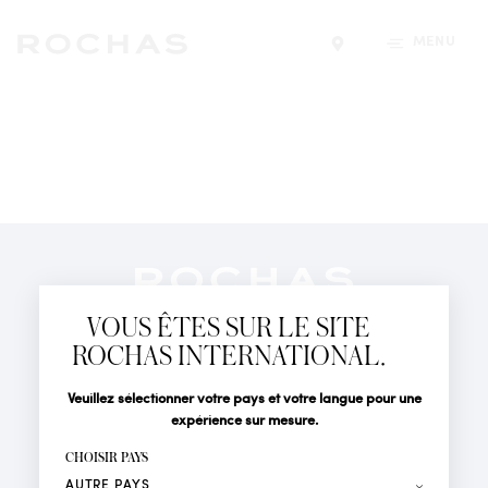
MENU
Trouver un magasin
Newsletter
Abonnez-vous pour suivre toute l'actualité de la Maison
VOUS ÊTES SUR LE SITE
Rochas : Nouveauté produits, Défilés, Événements et
Boutiques.
ROCHAS INTERNATIONAL.
PARFUMS
Civilité
Nom*
Veuillez sélectionner votre pays et votre langue pour une
ACTUALITÉS
expérience sur mesure.
POINTS DE VENTE
Prénom*
CHOISIR PAYS