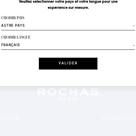
Veuillez sélectionner votre pays et votre langue pour une
expérience sur mesure.
Votre email*
CHOISIR PAYS
Mode
CHOISIR LANGUE
Recevez des offres 
Date
J'ai lu et j'acc
*Champs obligatoi
DE VENTE
INSCRIPTION 