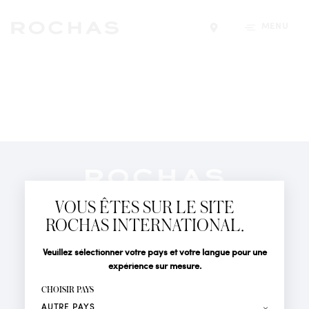
MENU
Trouver un magasin
Newsletter
Abonnez-vous pour suivre toute l'actualité de la Maison
VOUS ÊTES SUR LE SITE
Rochas : Nouveauté produits, Défilés, Événements et
Boutiques.
ROCHAS INTERNATIONAL.
PARFUMS
Civilité
Nom*
Veuillez sélectionner votre pays et votre langue pour une
ACTUALITÉS
expérience sur mesure.
POINTS DE VENTE
Prénom*
CHOISIR PAYS