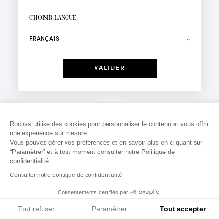
INSCRIPTION NEWSLETTER
Votre email*
CHOISIR LANGUE
Mode
Parfums
⟶
Recevez des offres personnalisées à votre anniversaire
:
Date
J'ai lu et j'accepte la
Politique de Confidentialité
Cookies
*Champs obligatoires
Mentions légales
Rochas utilise des cookies pour personnaliser le contenu et vous offrir
une expérience sur mesure.
Politique de confidentialité
Vous pouvez gérer vos préférences et en savoir plus en cliquant sur
Contact
“Paramètrer” et à tout moment consulter notre Politique de
confidentialité.
Consulter notre politique de confidentialité
Consentements certifiés par
Tout refuser
Paramétrer
Tout accepter