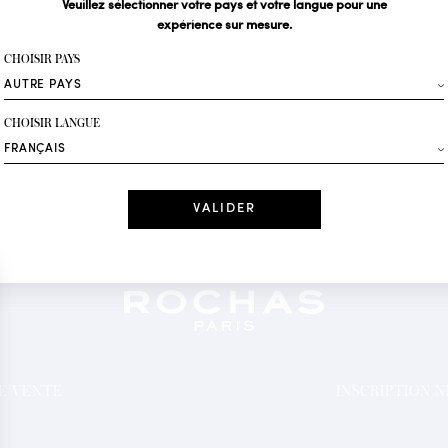
Veuillez sélectionner votre pays et votre langue pour une
expérience sur mesure.
Votre email*
CHOISIR PAYS
Mode
CHOISIR LANGUE
Recevez des offres 
Date
J'ai lu et j'acc
*Champs obligatoi
DE VENTE
INSCRIPTION 