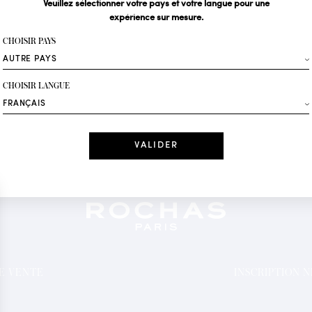
Veuillez sélectionner votre pays et votre langue pour une
expérience sur mesure.
Votre email*
CHOISIR PAYS
Mode
CHOISIR LANGUE
Recevez des offres 
Date
J'ai lu et j'acc
*Champs obligatoi
DE VENTE
INSCRIPTION 