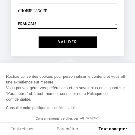
INSCRIPTION NEWSLETTER
Votre email*
CHOISIR LANGUE
Mode
Parfums
⟶
Recevez des offres personnalisées à votre anniversaire
:
Date
J'ai lu et j'accepte la
Politique de Confidentialité
Cookies
*Champs obligatoires
Mentions légales
Rochas utilise des cookies pour personnaliser le contenu et vous offrir
une expérience sur mesure.
Politique de confidentialité
Vous pouvez gérer vos préférences et en savoir plus en cliquant sur
Contact
“Paramètrer” et à tout moment consulter notre Politique de
confidentialité.
Consulter notre politique de confidentialité
Consentements certifiés par
Tout refuser
Paramétrer
Tout accepter