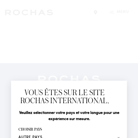
MENU
Trouver un magasin
Newsletter
Abonnez-vous pour suivre toute l'actualité de la Maison
VOUS ÊTES SUR LE SITE
Rochas : Nouveauté produits, Défilés, Événements et
Boutiques.
ROCHAS INTERNATIONAL.
PARFUMS
Civilité
Nom*
Veuillez sélectionner votre pays et votre langue pour une
ACTUALITÉS
expérience sur mesure.
POINTS DE VENTE
Prénom*
CHOISIR PAYS