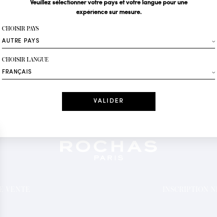
Veuillez sélectionner votre pays et votre langue pour une
expérience sur mesure.
Votre email*
CHOISIR PAYS
Mode
CHOISIR LANGUE
Recevez des offres 
Date
J'ai lu et j'acc
*Champs obligatoi
DE VENTE
INSCRIPTION 