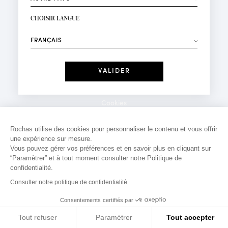
INSCRIPTION NEWSLETTER
Votre email*
CHOISIR LANGUE
Mode
Parfums
⟶
Recevez des offres personnalisées à votre anniversaire
:
Date
J'ai lu et j'accepte la
Politique de Confidentialité
Cookies
*Champs obligatoires
Mentions légales
Rochas utilise des cookies pour personnaliser le contenu et vous offrir
une expérience sur mesure.
Politique de confidentialité
Vous pouvez gérer vos préférences et en savoir plus en cliquant sur
Contact
“Paramètrer” et à tout moment consulter notre Politique de
confidentialité.
Consulter notre politique de confidentialité
Consentements certifiés par
Tout refuser
Paramétrer
Tout accepter