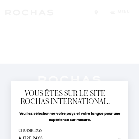
MENU
Trouver un magasin
Newsletter
Abonnez-vous pour suivre toute l'actualité de la Maison
VOUS ÊTES SUR LE SITE
Rochas : Nouveauté produits, Défilés, Événements et
Boutiques.
ROCHAS INTERNATIONAL.
PARFUMS
Civilité
Nom*
Veuillez sélectionner votre pays et votre langue pour une
ACTUALITÉS
expérience sur mesure.
POINTS DE VENTE
Prénom*
CHOISIR PAYS