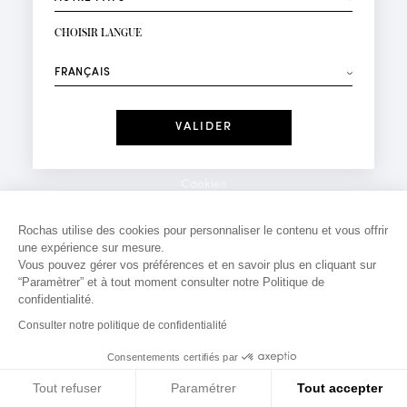
INSCRIPTION NEWSLETTER
Votre email*
CHOISIR LANGUE
Mode
Parfums
⟶
Recevez des offres personnalisées à votre anniversaire
:
Date
J'ai lu et j'accepte la
Politique de Confidentialité
Cookies
*Champs obligatoires
Mentions légales
Rochas utilise des cookies pour personnaliser le contenu et vous offrir
une expérience sur mesure.
Politique de confidentialité
Vous pouvez gérer vos préférences et en savoir plus en cliquant sur
Contact
“Paramètrer” et à tout moment consulter notre Politique de
confidentialité.
Consulter notre politique de confidentialité
Consentements certifiés par
Tout refuser
Paramétrer
Tout accepter