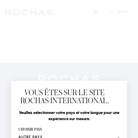
MENU
Trouver un magasin
Newsletter
Abonnez-vous pour suivre toute l'actualité de la Maison
VOUS ÊTES SUR LE SITE
Rochas : Nouveauté produits, Défilés, Événements et
Boutiques.
ROCHAS INTERNATIONAL.
PARFUMS
Civilité
Nom*
Veuillez sélectionner votre pays et votre langue pour une
ACTUALITÉS
expérience sur mesure.
POINTS DE VENTE
Prénom*
CHOISIR PAYS