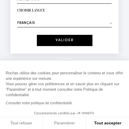
INSCRIPTION NEWSLETTER
Votre email*
CHOISIR LANGUE
Mode
Parfums
⟶
Recevez des offres personnalisées à votre anniversaire
:
Date
J'ai lu et j'accepte la
Politique de Confidentialité
Cookies
*Champs obligatoires
Mentions légales
Rochas utilise des cookies pour personnaliser le contenu et vous offrir
une expérience sur mesure.
Politique de confidentialité
Vous pouvez gérer vos préférences et en savoir plus en cliquant sur
Contact
“Paramètrer” et à tout moment consulter notre Politique de
confidentialité.
Consulter notre politique de confidentialité
Consentements certifiés par
Tout refuser
Paramétrer
Tout accepter