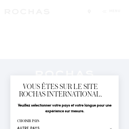
MENU
Trouver un magasin
Newsletter
Abonnez-vous pour suivre toute l'actualité de la Maison
VOUS ÊTES SUR LE SITE
Rochas : Nouveauté produits, Défilés, Événements et
Boutiques.
ROCHAS INTERNATIONAL.
PARFUMS
Civilité
Nom*
Veuillez sélectionner votre pays et votre langue pour une
ACTUALITÉS
expérience sur mesure.
POINTS DE VENTE
Prénom*
CHOISIR PAYS