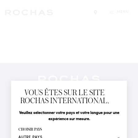
MENU
Trouver un magasin
Newsletter
Abonnez-vous pour suivre toute l'actualité de la Maison
VOUS ÊTES SUR LE SITE
Rochas : Nouveauté produits, Défilés, Événements et
Boutiques.
ROCHAS INTERNATIONAL.
PARFUMS
Civilité
Nom*
Veuillez sélectionner votre pays et votre langue pour une
ACTUALITÉS
expérience sur mesure.
POINTS DE VENTE
Prénom*
CHOISIR PAYS