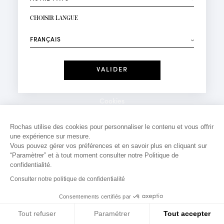
INSCRIPTION NEWSLETTER
Votre email*
CHOISIR LANGUE
Mode
Parfums
⟶
Recevez des offres personnalisées à votre anniversaire
:
Date
J'ai lu et j'accepte la
Politique de Confidentialité
Cookies
*Champs obligatoires
Mentions légales
Rochas utilise des cookies pour personnaliser le contenu et vous offrir
une expérience sur mesure.
Politique de confidentialité
Vous pouvez gérer vos préférences et en savoir plus en cliquant sur
Contact
“Paramètrer” et à tout moment consulter notre Politique de
confidentialité.
Consulter notre politique de confidentialité
Consentements certifiés par
Tout refuser
Paramétrer
Tout accepter