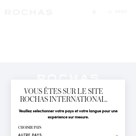
MENU
Trouver un magasin
Newsletter
Abonnez-vous pour suivre toute l'actualité de la Maison
VOUS ÊTES SUR LE SITE
Rochas : Nouveauté produits, Défilés, Événements et
Boutiques.
ROCHAS INTERNATIONAL.
PARFUMS
Civilité
Nom*
Veuillez sélectionner votre pays et votre langue pour une
ACTUALITÉS
expérience sur mesure.
POINTS DE VENTE
Prénom*
CHOISIR PAYS