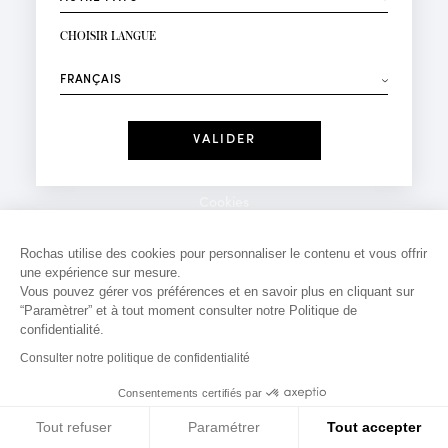
INSCRIPTION NEWSLETTER
Votre email*
CHOISIR LANGUE
Mode
Parfums
⟶
Recevez des offres personnalisées à votre anniversaire
:
Date
J'ai lu et j'accepte la
Politique de Confidentialité
Cookies
*Champs obligatoires
Mentions légales
Rochas utilise des cookies pour personnaliser le contenu et vous offrir
une expérience sur mesure.
Politique de confidentialité
Vous pouvez gérer vos préférences et en savoir plus en cliquant sur
Contact
“Paramètrer” et à tout moment consulter notre Politique de
confidentialité.
Consulter notre politique de confidentialité
Consentements certifiés par
Tout refuser
Paramétrer
Tout accepter