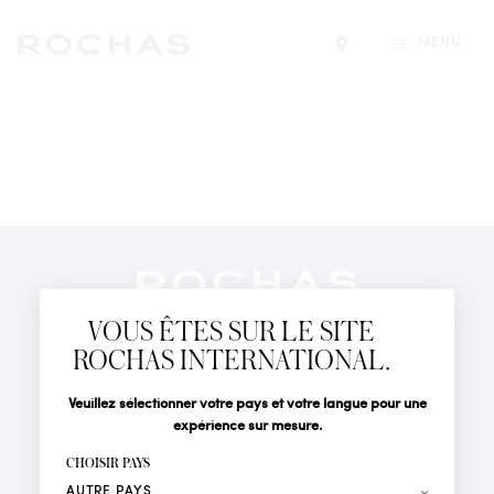
MENU
Trouver un magasin
Newsletter
Abonnez-vous pour suivre toute l'actualité de la Maison
VOUS ÊTES SUR LE SITE
Rochas : Nouveauté produits, Défilés, Événements et
Boutiques.
ROCHAS INTERNATIONAL.
PARFUMS
Civilité
Nom*
Veuillez sélectionner votre pays et votre langue pour une
ACTUALITÉS
expérience sur mesure.
POINTS DE VENTE
Prénom*
CHOISIR PAYS