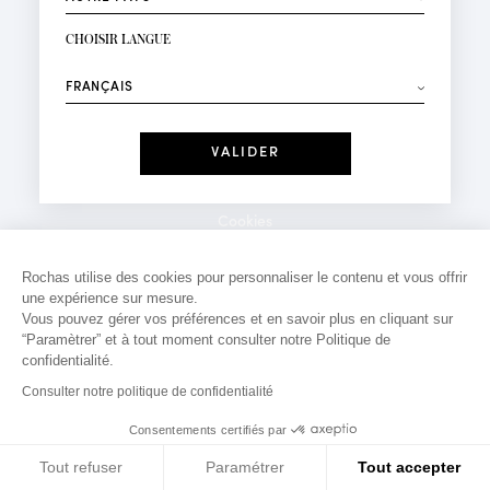
INSCRIPTION NEWSLETTER
Votre email*
CHOISIR LANGUE
Mode
Parfums
⟶
Recevez des offres personnalisées à votre anniversaire
:
Date
J'ai lu et j'accepte la
Politique de Confidentialité
Cookies
*Champs obligatoires
Mentions légales
Rochas utilise des cookies pour personnaliser le contenu et vous offrir
une expérience sur mesure.
Politique de confidentialité
Vous pouvez gérer vos préférences et en savoir plus en cliquant sur
Contact
“Paramètrer” et à tout moment consulter notre Politique de
confidentialité.
Consulter notre politique de confidentialité
Consentements certifiés par
Tout refuser
Paramétrer
Tout accepter