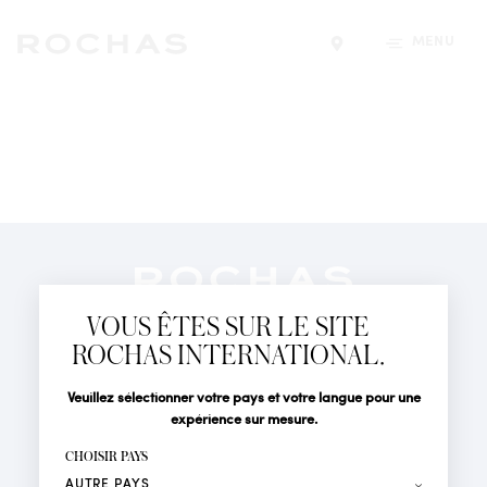
MENU
Trouver un magasin
Newsletter
Abonnez-vous pour suivre toute l'actualité de la Maison
VOUS ÊTES SUR LE SITE
Rochas : Nouveauté produits, Défilés, Événements et
Boutiques.
ROCHAS INTERNATIONAL.
PARFUMS
Civilité
Nom*
Veuillez sélectionner votre pays et votre langue pour une
ACTUALITÉS
expérience sur mesure.
POINTS DE VENTE
Prénom*
CHOISIR PAYS