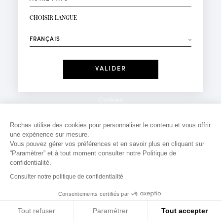
INSCRIPTION NEWSLETTER
Votre email*
CHOISIR LANGUE
Mode
Parfums
⟶
Recevez des offres personnalisées à votre anniversaire
:
Date
J'ai lu et j'accepte la
Politique de Confidentialité
Cookies
*Champs obligatoires
Mentions légales
Rochas utilise des cookies pour personnaliser le contenu et vous offrir
une expérience sur mesure.
Politique de confidentialité
Vous pouvez gérer vos préférences et en savoir plus en cliquant sur
Contact
“Paramètrer” et à tout moment consulter notre Politique de
confidentialité.
Consulter notre politique de confidentialité
Consentements certifiés par
Tout refuser
Paramétrer
Tout accepter