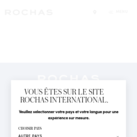
MENU
Trouver un magasin
Newsletter
Abonnez-vous pour suivre toute l'actualité de la Maison
VOUS ÊTES SUR LE SITE
Rochas : Nouveauté produits, Défilés, Événements et
Boutiques.
ROCHAS INTERNATIONAL.
PARFUMS
Civilité
Nom*
Veuillez sélectionner votre pays et votre langue pour une
ACTUALITÉS
expérience sur mesure.
POINTS DE VENTE
Prénom*
CHOISIR PAYS