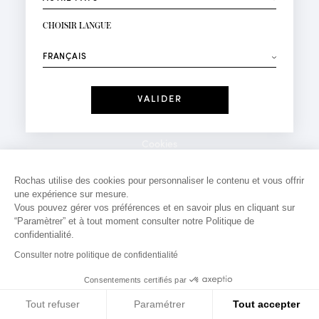
INSCRIPTION NEWSLETTER
Votre email*
CHOISIR LANGUE
Mode
Parfums
⟶
Recevez des offres personnalisées à votre anniversaire
:
Date
J'ai lu et j'accepte la
Politique de Confidentialité
Cookies
*Champs obligatoires
Mentions légales
Rochas utilise des cookies pour personnaliser le contenu et vous offrir
une expérience sur mesure.
Politique de confidentialité
Vous pouvez gérer vos préférences et en savoir plus en cliquant sur
Contact
“Paramètrer” et à tout moment consulter notre Politique de
confidentialité.
Consulter notre politique de confidentialité
Consentements certifiés par
Tout refuser
Paramétrer
Tout accepter