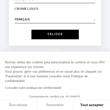
INSCRIPTION NEWSLETTER
Votre email*
CHOISIR LANGUE
Mode
Parfums
⟶
Recevez des offres personnalisées à votre anniversaire
:
Date
J'ai lu et j'accepte la
Politique de Confidentialité
Cookies
*Champs obligatoires
Mentions légales
Rochas utilise des cookies pour personnaliser le contenu et vous offrir
une expérience sur mesure.
Politique de confidentialité
Vous pouvez gérer vos préférences et en savoir plus en cliquant sur
Contact
“Paramètrer” et à tout moment consulter notre Politique de
confidentialité.
Consulter notre politique de confidentialité
Consentements certifiés par
Tout refuser
Paramétrer
Tout accepter