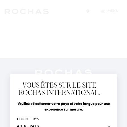
MENU
Trouver un magasin
Newsletter
Abonnez-vous pour suivre toute l'actualité de la Maison
VOUS ÊTES SUR LE SITE
Rochas : Nouveauté produits, Défilés, Événements et
Boutiques.
ROCHAS INTERNATIONAL.
PARFUMS
Civilité
Nom*
Veuillez sélectionner votre pays et votre langue pour une
ACTUALITÉS
expérience sur mesure.
POINTS DE VENTE
Prénom*
CHOISIR PAYS