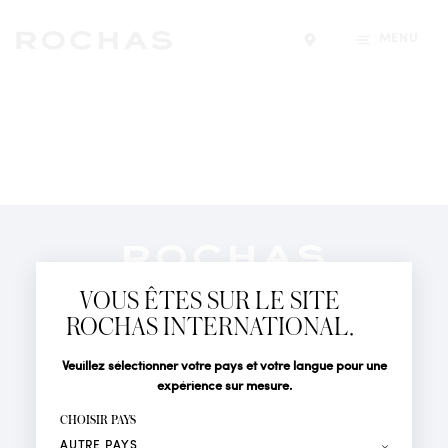
MENU
Trouver un magasin
Newsletter
Abonnez-vous pour suivre toute l'actualité de la Maison
VOUS ÊTES SUR LE SITE
Rochas : Nouveauté produits, Défilés, Événements et
Boutiques.
ROCHAS INTERNATIONAL.
PARFUMS
Civilité
Nom*
Veuillez sélectionner votre pays et votre langue pour une
ACTUALITÉS
expérience sur mesure.
POINTS DE VENTE
Prénom*
CHOISIR PAYS