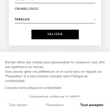
INSCRIPTION NEWSLETTER
Votre email*
CHOISIR LANGUE
Mode
Parfums
⟶
Recevez des offres personnalisées à votre anniversaire
:
Date
J'ai lu et j'accepte la
Politique de Confidentialité
Cookies
*Champs obligatoires
Mentions légales
Rochas utilise des cookies pour personnaliser le contenu et vous offrir
une expérience sur mesure.
Politique de confidentialité
Vous pouvez gérer vos préférences et en savoir plus en cliquant sur
Contact
“Paramètrer” et à tout moment consulter notre Politique de
confidentialité.
Consulter notre politique de confidentialité
Consentements certifiés par
Tout refuser
Paramétrer
Tout accepter