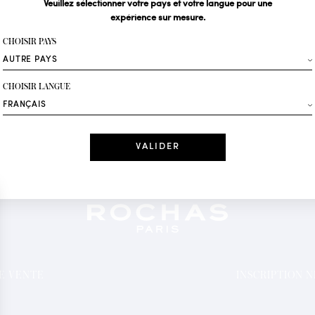
Veuillez sélectionner votre pays et votre langue pour une
expérience sur mesure.
Votre email*
CHOISIR PAYS
Mode
CHOISIR LANGUE
Recevez des offres 
Date
J'ai lu et j'acc
*Champs obligatoi
DE VENTE
INSCRIPTION 