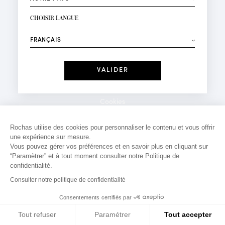
INSCRIPTION NEWSLETTER
Votre email*
CHOISIR LANGUE
Mode
Parfums
⟶
Recevez des offres personnalisées à votre anniversaire
:
Date
J'ai lu et j'accepte la
Politique de Confidentialité
Cookies
*Champs obligatoires
Mentions légales
Rochas utilise des cookies pour personnaliser le contenu et vous offrir
une expérience sur mesure.
Politique de confidentialité
Vous pouvez gérer vos préférences et en savoir plus en cliquant sur
Contact
“Paramètrer” et à tout moment consulter notre Politique de
confidentialité.
Consulter notre politique de confidentialité
Consentements certifiés par
Tout refuser
Paramétrer
Tout accepter