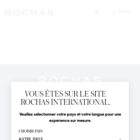
MENU
Trouver un magasin
Newsletter
Abonnez-vous pour suivre toute l'actualité de la Maison
VOUS ÊTES SUR LE SITE
Rochas : Nouveauté produits, Défilés, Événements et
Boutiques.
ROCHAS INTERNATIONAL.
PARFUMS
Civilité
Nom*
Veuillez sélectionner votre pays et votre langue pour une
ACTUALITÉS
expérience sur mesure.
POINTS DE VENTE
Prénom*
CHOISIR PAYS