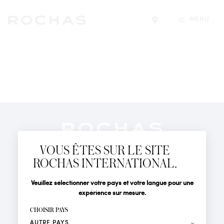
MENU
Trouver un magasin
Newsletter
Abonnez-vous pour suivre toute l'actualité de la Maison
VOUS ÊTES SUR LE SITE
Rochas : Nouveauté produits, Défilés, Événements et
Boutiques.
ROCHAS INTERNATIONAL.
PARFUMS
Civilité
Nom*
Veuillez sélectionner votre pays et votre langue pour une
ACTUALITÉS
expérience sur mesure.
POINTS DE VENTE
Prénom*
CHOISIR PAYS