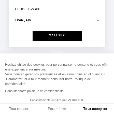
INSCRIPTION NEWSLETTER
Votre email*
CHOISIR LANGUE
Mode
Parfums
⟶
Recevez des offres personnalisées à votre anniversaire
:
Date
J'ai lu et j'accepte la
Politique de Confidentialité
Cookies
*Champs obligatoires
Mentions légales
Rochas utilise des cookies pour personnaliser le contenu et vous offrir
une expérience sur mesure.
Politique de confidentialité
Vous pouvez gérer vos préférences et en savoir plus en cliquant sur
Contact
“Paramètrer” et à tout moment consulter notre Politique de
confidentialité.
Consulter notre politique de confidentialité
Consentements certifiés par
Tout refuser
Paramétrer
Tout accepter