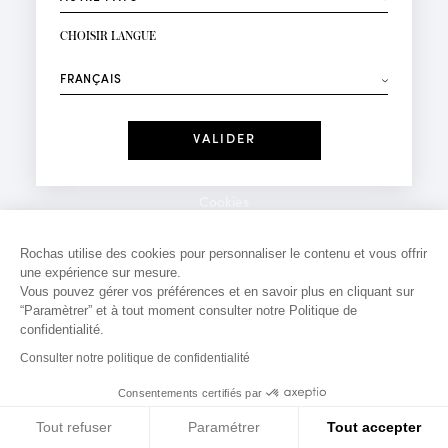
INSCRIPTION NEWSLETTER
Votre email*
CHOISIR LANGUE
Mode
Parfums
⟶
Recevez des offres personnalisées à votre anniversaire
:
Date
J'ai lu et j'accepte la
Politique de Confidentialité
Cookies
*Champs obligatoires
Mentions légales
Rochas utilise des cookies pour personnaliser le contenu et vous offrir
une expérience sur mesure.
Politique de confidentialité
Vous pouvez gérer vos préférences et en savoir plus en cliquant sur
Contact
“Paramètrer” et à tout moment consulter notre Politique de
confidentialité.
Consulter notre politique de confidentialité
Consentements certifiés par
Tout refuser
Paramétrer
Tout accepter