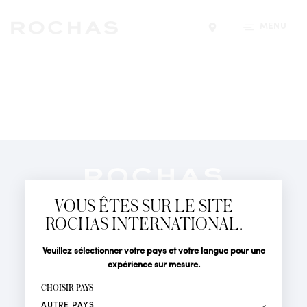
MENU
Trouver un magasin
Newsletter
Abonnez-vous pour suivre toute l'actualité de la Maison
VOUS ÊTES SUR LE SITE
Rochas : Nouveauté produits, Défilés, Événements et
Boutiques.
ROCHAS INTERNATIONAL.
PARFUMS
Civilité
Nom*
Veuillez sélectionner votre pays et votre langue pour une
ACTUALITÉS
expérience sur mesure.
POINTS DE VENTE
Prénom*
CHOISIR PAYS